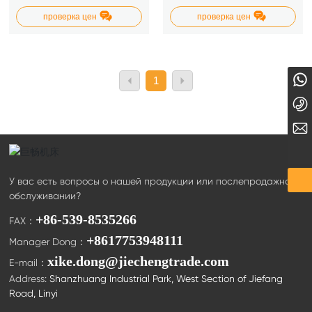
проверка цен
проверка цен
8617753948111
1
+86-17753948111
xingmei@lyxingmei.com
У вас есть вопросы о нашей продукции или послепродажном
обслуживании?
+86-539-8535266
FAX：
+8617753948111
Manager Dong：
xike.dong@jiechengtrade.com
E-mail：
Address:
Shanzhuang Industrial Park, West Section of Jiefang
Road, Linyi